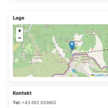
Lage
+
−
Leaflet
|
©
Kontakt
Tel:
+43 662 629862