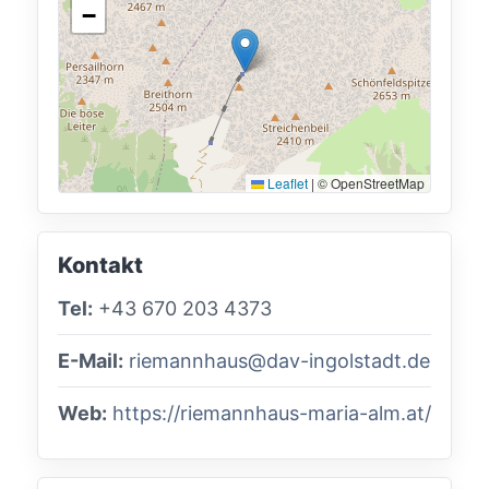
−
Leaflet
|
© OpenStreetMap
Kontakt
Tel:
+43 670 203 4373
E-Mail:
riemannhaus@dav-ingolstadt.de
Web:
https://riemannhaus-maria-alm.at/