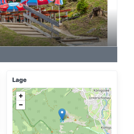
Lage
+
−