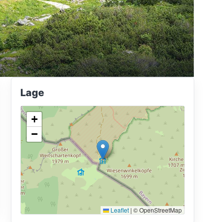
Lage
+
−
Leaflet
|
© OpenStreetMap